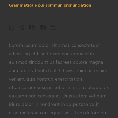
y
e
t
e
Grammatica e plu sommun pronunciation
i
r
n
f
g
u
s
l
l
s
Lorem ipsum dolor sit amet, consectetuer
c
adipiscing elit, sed diam nonummy nibh
r
euismod tincidunt ut laoreet dolore magna
e
aliquam erat volutpat. Ut wisi enim ad minim
e
veniam, quis nostrud exerci tation
n
ullamcorper suscipit lobortis nisl ut aliquip ex
ea commodo consequat. Duis autem vel eum
iriure dolor in hendrerit in vulputate velit
esse molestie consequat, vel illum dolore eu