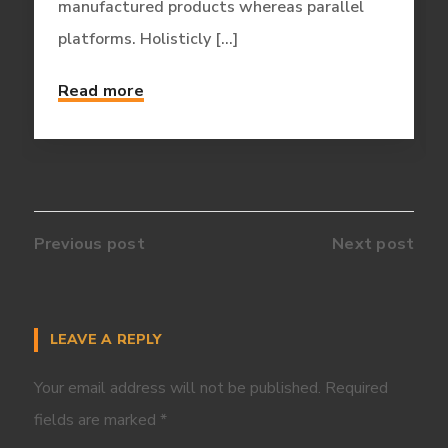
manufactured products whereas parallel
platforms. Holisticly [...]
Read more
Previous post
Next post
LEAVE A REPLY
Your email address will not be published.
Required
fields are marked
*